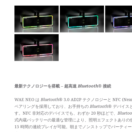
最新テクノロジーを搭載 – 超高速
Bluetooth
® 接続
WAE NEO は
Bluetooth®
3.0 AD2P テクノロジーと NFC (Near 
ペアリングを採用しており、お手持ちの
Bluetooth®
デバイス
す。NFC 非対応のデバイスでも、わずか 20 秒ほどで、
Bluetoo
式内蔵バッテリーの最適な管理により、照明エフェクトありの使
15 時間の連続プレイが可能。朝までノンストップでパーティ