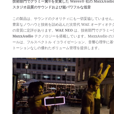
技術部門でグラミー賞®を受賞した Waves® 社の MaxxAud
スタジオ品質のサウンドおよび超パワフルな低音
この製品は、サウンドのクオリティにも一切妥協していません。WAE 
豊富なノウハウと技術を詰め込んだ次世代 WAE オーディオ
の音質に定評があります。
WAE NEO
は、技術部門でグラミー
MaxxAudio
テクノロジーを搭載しています。MaxxAudio
ールは、フルスペクトル イコライゼーション、音響心理学に
トーションなしの優れたボリューム管理を提供します。