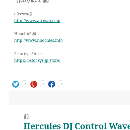
【お取り扱い店舗】
afresca様
http://www.afresca.com
Hoochie’s様
http://www.hoochies.info
5storeys Store
https://5storeys.jp/store/
0
0
0
投
前
Hercules DJ Control 
稿
前