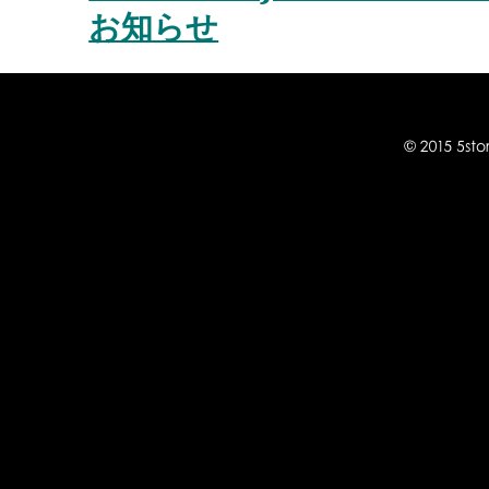
の
ナ
お知らせ
投
ビ
稿:
ゲ
ー
シ
ョ
ン